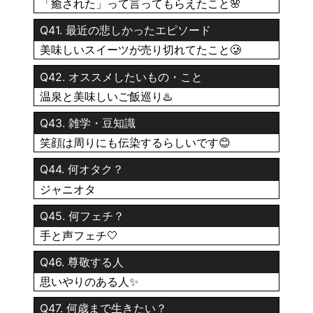
「癒された」って言ってもらえたこと🌸
Q41. 最近の悲しかったエピソード
美味しいスイーツが売り切れてたこと🥲
Q42. オススメしたいもの・こと
温泉と美味しいご飯巡り♨️
Q43. 雑学・豆知識
笑顔は周りにも伝染するらしいです😊
Q44. 何オタク？
ジャニオタ
Q45. 何フェチ？
手と声フェチ🤍
Q46. 尊敬する人
思いやりのある人✨
Q47. 何歳まで生きたい？