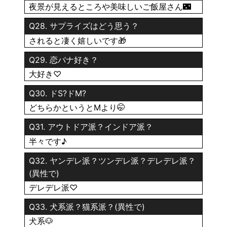
夜景が見えるところや美味しいご飯屋さん🌃
Q28. サプライズはどう思う？
されると凄く嬉しいです🎁
Q29. 恋バナ好き？
大好き♡
Q30. ドS?ドM?
どちらかというとMより🤭
Q31. アウトドア派？インドア派？
半々です♪
Q32. ヤンデレ派？ツンデレ派？デレデレ派？
(異性で)
デレデレ派♡
Q33. 犬系派？猫系派？(異性で)
犬系🐶