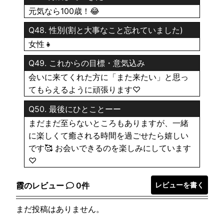
元気なら100歳！😂
Q48. 性別(割と大事なこと忘れていました)
女性👧
Q49. これからの目標・意気込み
会いに来てくれた方に「また来たい」と思っ
てもらえるように頑張ります♡
Q50. 最後にひとことーー
まだまだ至らないところもありますが、一緒
に楽しくて癒される時間を過ごせたら嬉しい
です🥰 お会いできるのを楽しみにしています
♡
霞のレビュー
0件
レビューを書く
まだ投稿はありません。