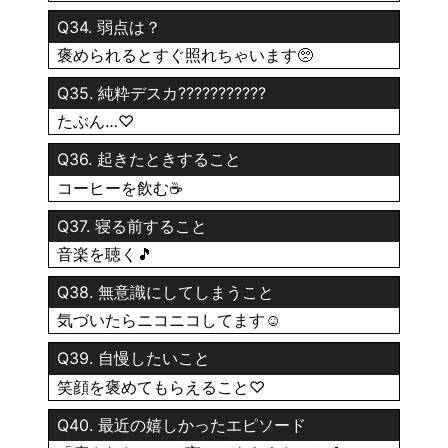
Q34. 弱点は？
褒められるとすぐ照れちゃいます🥺
Q35. 純粋デスカ???????????
たぶん…♡
Q36. 起きたときすること
コーヒーを飲む☕️
Q37. 寝る前すること
音楽を聴く🎵
Q38. 無意識にしてしまうこと
気づいたらニコニコしてます☺️
Q39. 自慢したいこと
笑顔を褒めてもらえること♡
Q40. 最近の嬉しかったエピソード