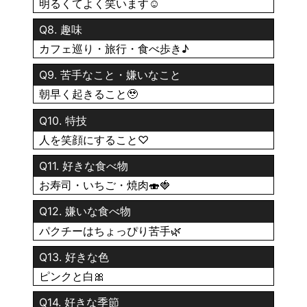
明るくてよく笑います☺️
Q8. 趣味
カフェ巡り・旅行・食べ歩き♪
Q9. 苦手なこと・嫌いなこと
朝早く起きること🥹
Q10. 特技
人を笑顔にすること♡
Q11. 好きな食べ物
お寿司・いちご・焼肉🍣🍓
Q12. 嫌いな食べ物
パクチーはちょっぴり苦手🌿
Q13. 好きな色
ピンクと白🎀
Q14. 好きな季節