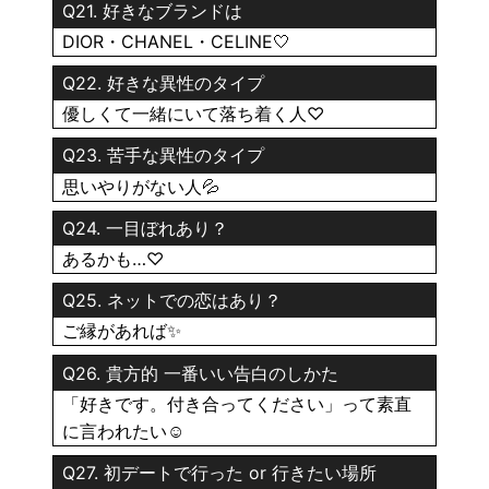
Q21. 好きなブランドは
DIOR・CHANEL・CELINE🤍
Q22. 好きな異性のタイプ
優しくて一緒にいて落ち着く人♡
Q23. 苦手な異性のタイプ
思いやりがない人💦
Q24. 一目ぼれあり？
あるかも…♡
Q25. ネットでの恋はあり？
ご縁があれば✨
Q26. 貴方的 一番いい告白のしかた
「好きです。付き合ってください」って素直
に言われたい☺️
Q27. 初デートで行った or 行きたい場所