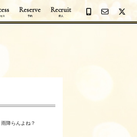
ess
Reserve
Recruit
セス
予約
求人
 雨降らんよね？