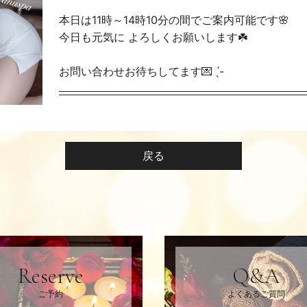
本日は11時～14時10分の間でご案内可能です🌸
今日も元気に よろしくお願いします☘️
お問い合わせお待ちしてます💌 ̖́-‬
戻る
Reserve
Q&A
ご予約
よくあるご質問