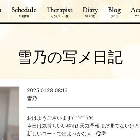
s
Schedule
Therapist
Diary
Blog
Acc
出勤情報
セラピスト一覧
写メ日記
ブログ
アク
雪乃の写メ日記
2025.01.28 08:16
雪乃
おはようございます( ˶˙ᵕ˙˶ )☀️
今日は気持ちいい晴れ‼️天気予報まだ見てないけど
新しいコートで出ようかなぁ…🤔💭