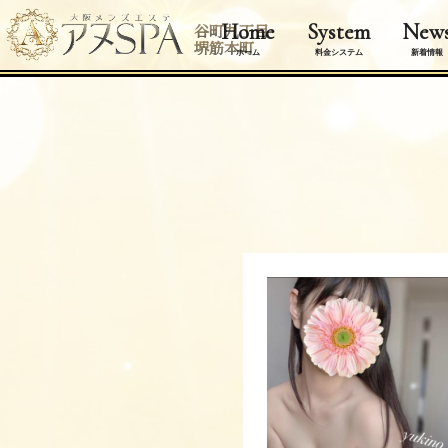
Home
System
New
谷町九丁目
堺筋本町
ホーム
料金システム
新着情報