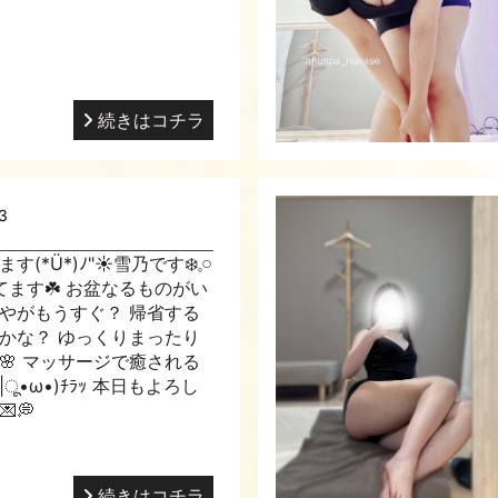
続きはコチラ
3
*Ü*)ﾉ"☀雪乃です❄️𓈒𓏸
てます☘️ お盆なるものがい
やがもうすぐ？ 帰省する
かな？ ゆっくりまったり
🌸 マッサージで癒される
ू•ω•)ﾁﾗｯ 本日もよろし
💭
続きはコチラ