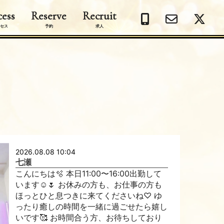
ess
Reserve
Recruit
セス
予約
求人
2026.08.08 10:04
七瀬
こんにちは🫧 本日11:00〜16:00出勤して
います☺️🌷 お休みの方も、お仕事の方も
ほっとひと息つきに来てくださいね♡ ゆ
ったり癒しの時間を一緒に過ごせたら嬉し
いです🥰 お時間合う方、お待ちしており