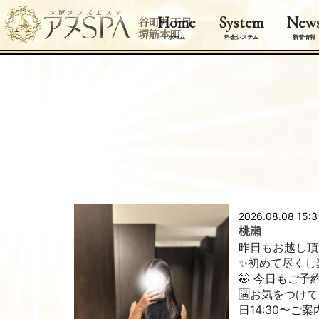
Home
System
New
谷町九丁目
堺筋本町
ホーム
料金システム
新着情報
2026.08.08 15:3
桃瀬
昨日もお越し頂
✨初めて尽くし
🤭 今日もご予
🈵お気をつけて
日14:30〜ご