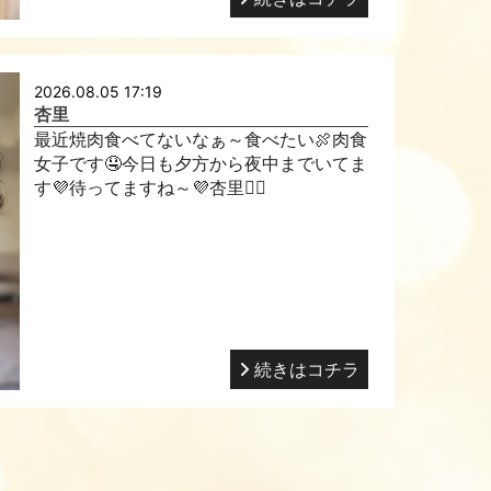
2026.08.05 17:19
杏里
最近焼肉食べてないなぁ～食べたい🍖肉食
女子です🤤今日も夕方から夜中までいてま
す💜待ってますね～💜杏里🧚‍♀️
続きはコチラ