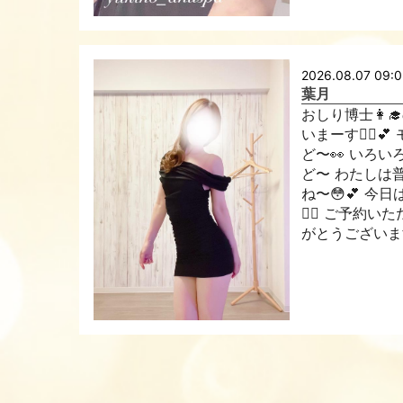
2026.08.07 09:
葉月
おしり博士👩‍
いまーす🙋‍♀️
ど〜👀 いろ
ど〜 わたしは
ね〜😳💕 今
🙋‍♀️ ご予
がとうございます