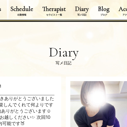
s
Schedule
Therapist
Diary
Blog
Acc
出勤情報
セラピスト一覧
写メ日記
ブログ
アク
Diary
写メ日記
1
きありがとうございました
楽しんでくれて何よりです
約ありがとうございます☺️
お越しください✨ 次回10
案内可能です🍑