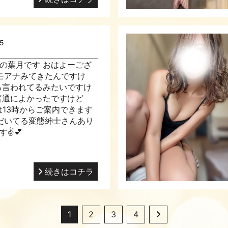
05
🎓の葉月です おはよーござ
💕 モアナみてきたんですけ
いろ言われてるみたいですけ
普通によかったですけど
日は13時からご案内できます
約いただいてる変態紳士さんあり
✌️💕
続きはコチラ
1
2
3
4