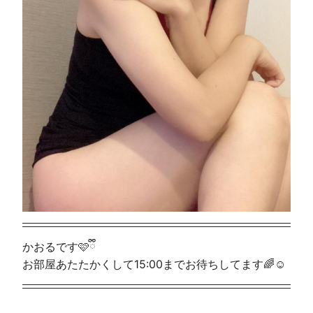
かおるです🩷ྀི
お部屋あたたかくして15:00までお待ちしてます🌈☺️