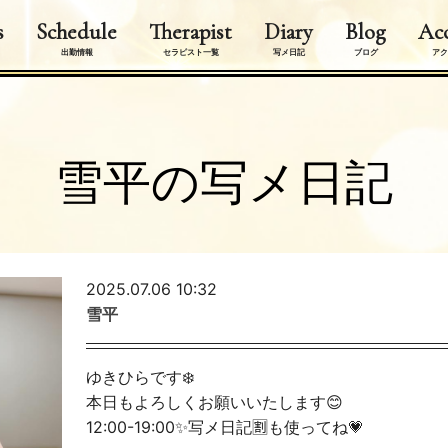
s
Schedule
Therapist
Diary
Blog
Acc
出勤情報
セラピスト一覧
写メ日記
ブログ
アク
雪平の写メ日記
2025.07.06 10:32
雪平
ゆきひらです❄️
本日もよろしくお願いいたします😊
12:00-19:00✨写メ日記🈹も使ってね💗