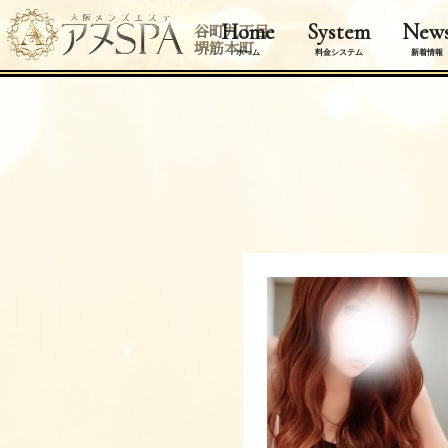
Home
System
New
谷町九丁目
堺筋本町
ホーム
料金システム
新着情報