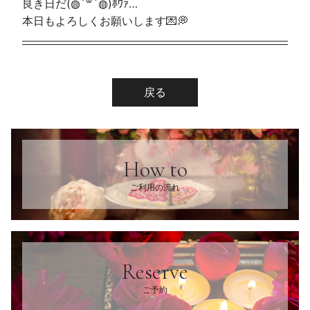
良き日だ(◍´꒳`◍)ﾎﾜｧ…
本日もよろしくお願いします💌💭
戻る
How to
ご利用の流れ
Reserve
ご予約