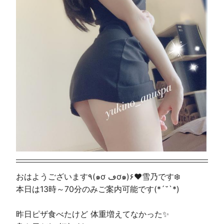
おはようございます٩(๑ơ ڡơ๑)۶♥雪乃です❄️
本日は13時～70分のみご案内可能です(*´˘`*)
昨日ピザ食べたけど 体重増えてなかった✨️