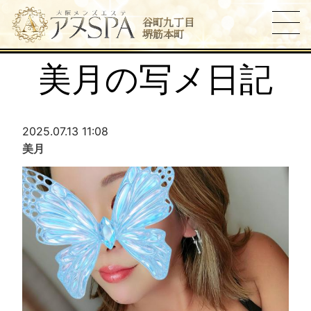
谷町九丁目
堺筋本町
美月の写メ日記
2025.07.13 11:08
美月