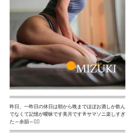
昨日、一昨日の休日は朝から晩までほぼお酒しか飲ん
でなくて記憶が曖昧です美月です🥂サマソニ楽しすぎ
た～余韻～❤️‍🔥