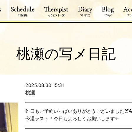
s
Schedule
Therapist
Diary
Blog
Acc
出勤情報
セラピスト一覧
写メ日記
ブログ
アク
桃瀬の写メ日記
2025.08.30 15:31
桃瀬
昨日もご予約いっぱいありがとうございました🍑
今週ラスト！今日もよろしくお願いします✨