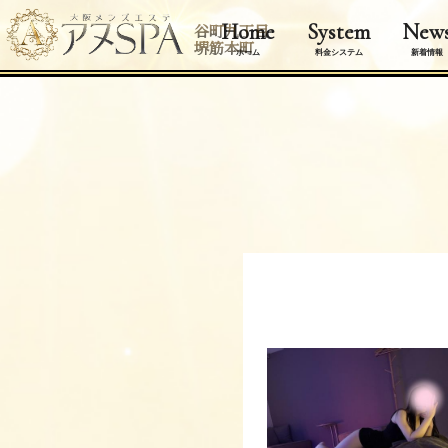
Home
System
New
谷町九丁目
堺筋本町
ホーム
料金システム
新着情報