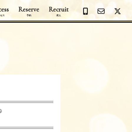
ess
Reserve
Recruit
セス
予約
求人
