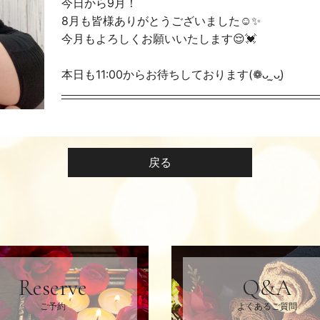
今日から9月！
8月も皆様ありがとうございました☺️✨️
今月もよろしくお願いいたします😌💓
本日も11:00からお待ちしております(❁ᴗ͈ˬᴗ͈)
戻る
Reserve
Q&A
ご予約
よくあるご質問