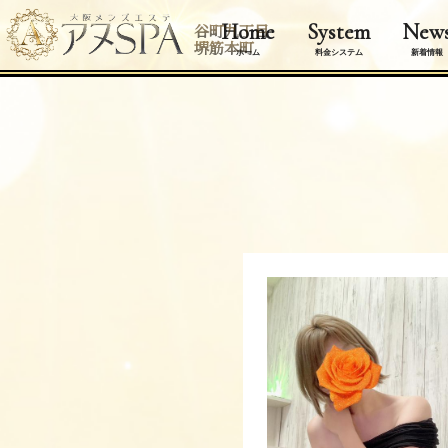
Home
System
New
谷町九丁目
堺筋本町
ホーム
料金システム
新着情報