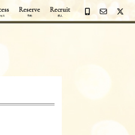
ess
Reserve
Recruit
セス
予約
求人