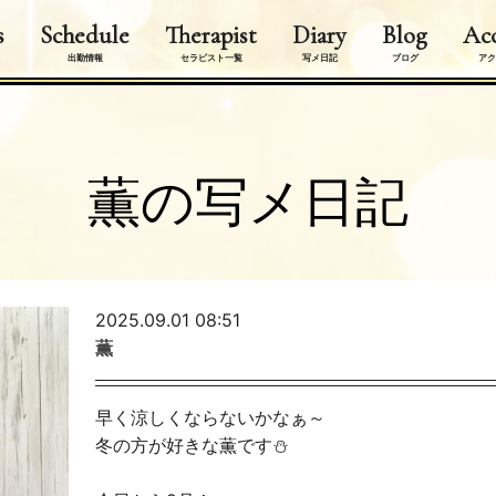
s
Schedule
Therapist
Diary
Blog
Acc
出勤情報
セラピスト一覧
写メ日記
ブログ
アク
薫の写メ日記
2025.09.01 08:51
薫
早く涼しくならないかなぁ～
冬の方が好きな薫です⛄️