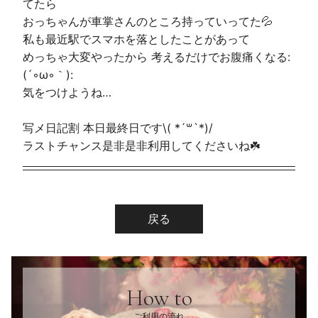
てたら
おっちゃんが車掌さんのところ持っていってた💦
私も最近駅でスマホを落としたことがあって
めっちゃ大変やったから 考えるだけでお腹痛くなる:
(´◦ω◦｀):
気をつけようね…
写メ日記割 本日最終日です\( *´꒳`*)/
ラストチャンス是非是非利用してくださいね☘️
戻る
How to
ご利用の流れ