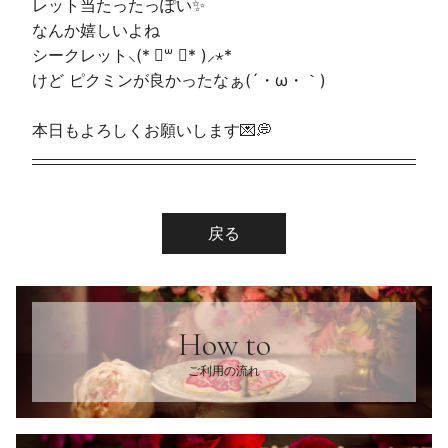
レット当たったっぽい✨️
なんか嬉しいよね
シークレット⸜(* ॑꒳ ॑* )⸝⋆*
けど ピクミンが良かったなぁ(´・ω・｀)
本日もよろしくお願いします💌💭
戻る
How to
ご利用の流れ