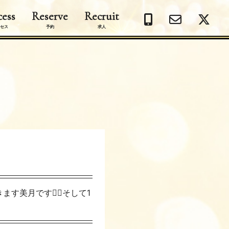
ess
Reserve
Recruit
セス
予約
求人
美月です❤️‍🔥そして1