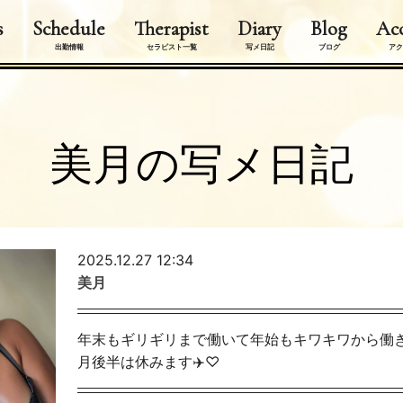
s
Schedule
Therapist
Diary
Blog
Acc
出勤情報
セラピスト一覧
写メ日記
ブログ
アク
美月の写メ日記
2025.12.27 12:34
美月
年末もギリギリまで働いて年始もキワキワから働きます
月後半は休みます✈️♡