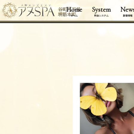
Home
System
New
谷町九丁目
堺筋本町
ホーム
料金システム
新着情報