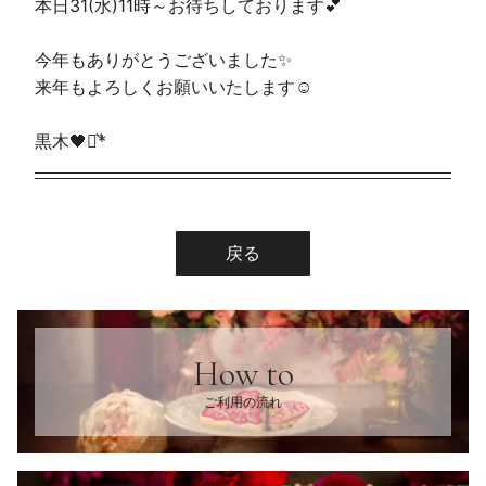
本日31(水)11時～お待ちしております💕
今年もありがとうございました✨️
来年もよろしくお願いいたします☺️
黒木🖤⋆͛*͛
戻る
How to
ご利用の流れ