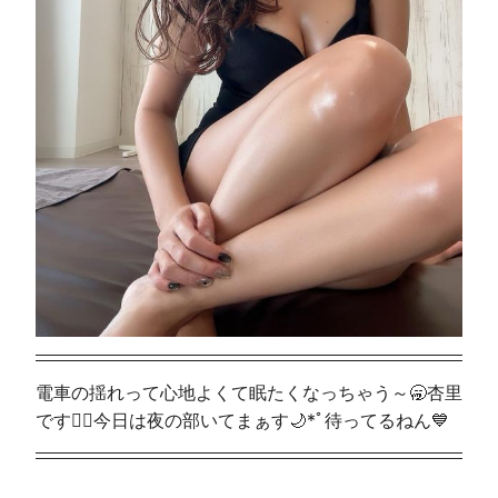
電車の揺れって心地よくて眠たくなっちゃう～🥱杏里
です🧚‍♀️今日は夜の部いてまぁす🌙*ﾟ待ってるねん💙