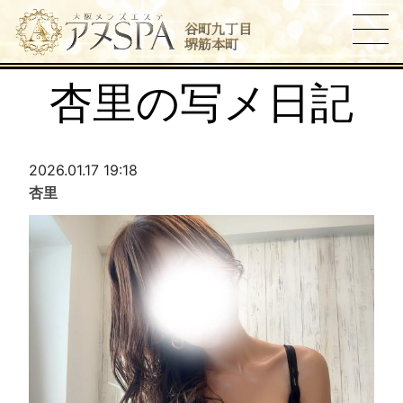
谷町九丁目
堺筋本町
杏里の写メ日記
2026.01.17 19:18
杏里