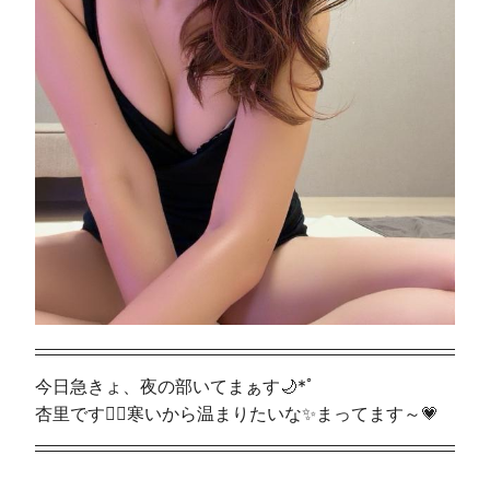
今日急きょ、夜の部いてまぁす🌙*ﾟ
杏里です🧚‍♀️寒いから温まりたいな✨まってます～💗