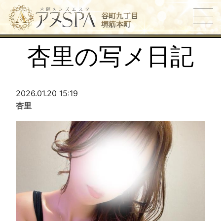
谷町九丁目
堺筋本町
杏里の写メ日記
2026.01.20 15:19
杏里