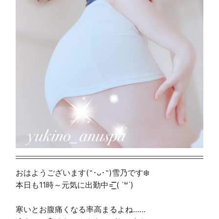
おはようございます(˶･ᴗ･˶)雪乃です❄️
本日も11時～元気に出勤中=͟͟͞͞ ( ˙꒳​˙)
寒いとお腹痛くなる率高まるよね……