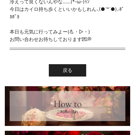
冷えって良くないんやな……(*-ω-)ｩﾝ
今日はカイロ持ち歩くといいかもしれん⸜(●˙꒳˙●)⸝ﾎﾟ
ｶﾎﾟｶ
本日も元気に行ってみよー(💪・▷・)
お問い合わせお待ちしております💌💭
戻る
How to
ご利用の流れ