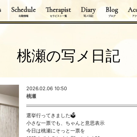
s
Schedule
Therapist
Diary
Blog
Acc
出勤情報
セラピスト一覧
写メ日記
ブログ
アク
桃瀬の写メ日記
2026.02.06 10:50
桃瀬
選挙行ってきました🗳️
小さな一票でも、ちゃんと意思表示
今日は桃瀬にそっと一票を