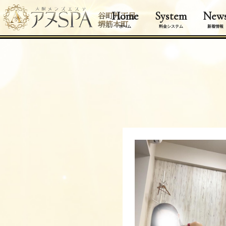
Home
System
New
谷町九丁目
堺筋本町
ホーム
料金システム
新着情報