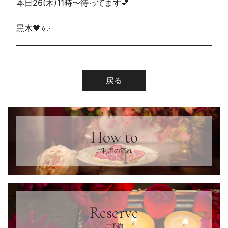
本日26(木)11時〜待ってます💕
黒木🖤⟡.·
戻る
How to
ご利用の流れ
Reserve
ご予約