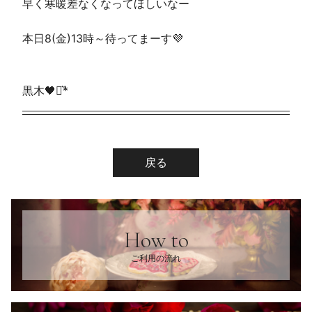
早く寒暖差なくなってほしいなー
本日8(金)13時～待ってまーす💜
黒木🖤⋆͛*͛
戻る
How to
ご利用の流れ