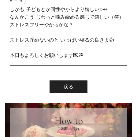
*´꒳`* )
しかも 子どもとか同性やからより嬉しい✨️👀
なんかこう じわっと噛み締める感じで嬉しい（笑）
ストレスフリーやからかな？
ストレス貯めないのと いっぱい寝るの良きよ👍
本日もよろしくお願いします💌💭
戻る
How to
ご利用の流れ