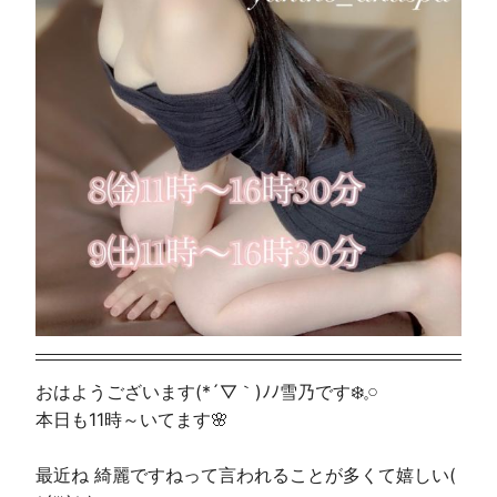
おはようございます(*´▽｀)ﾉﾉ雪乃です❄️𓈒𓏸
本日も11時～いてます🌸
最近ね 綺麗ですねって言われることが多くて嬉しい(