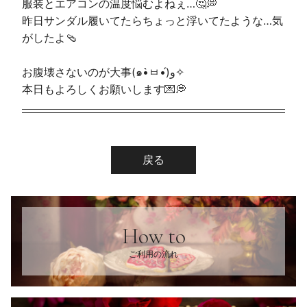
服装とエアコンの温度悩むよねぇ…🤔💭
昨日サンダル履いてたらちょっと浮いてたような…気
がしたよ🩴
お腹壊さないのが大事(๑•̀ㅂ•́)و✧
本日もよろしくお願いします💌💭
戻る
How to
ご利用の流れ