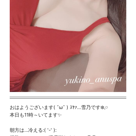
おはようございます( ˘ω˘ ) ｽﾔｧ…雪乃です❄️𓈒𓏸
本日も11時～いてます✨️
朝方は…冷える:( '-' ):