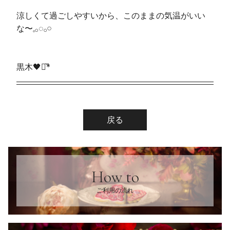
涼しくて過ごしやすいから、このままの気温がいい
な〜𓈒𓂂◌𓂂𓏸
黒木🖤⋆͛*͛
戻る
How to
ご利用の流れ