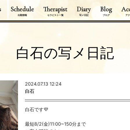
s
Schedule
Therapist
Diary
Blog
Acc
出勤情報
セラピスト一覧
写メ日記
ブログ
アク
白石の写メ日記
2024.07.13 12:24
白石
白石です💜
最短8/2(金)11:00~150分まで