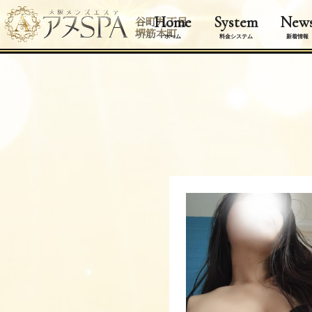
Home
System
New
谷町九丁目
堺筋本町
ホーム
料金システム
新着情報