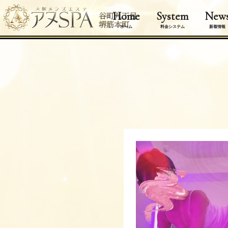
Home
System
New
谷町九丁目
堺筋本町
ホーム
料金システム
新着情報