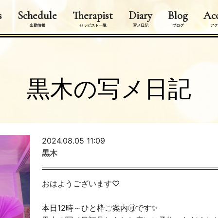
s
Schedule
Therapist
Diary
Blog
Acc
出勤情報
セラピスト一覧
写メ日記
ブログ
アク
黒木の写メ日記
2024.08.05 11:09
黒木
おはようございます♡
本日12時～ひと枠ご案内🉑です✨️