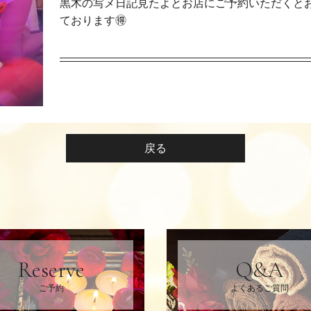
黒木の写メ日記見たよとお店にご予約いただくと
ております🉐
戻る
Reserve
Q&A
ご予約
よくあるご質問