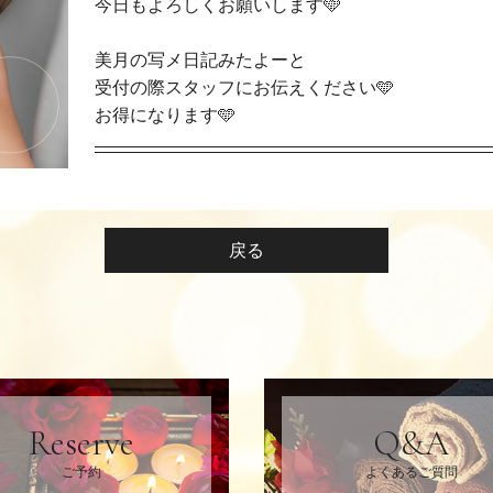
今日もよろしくお願いします🩵
美月の写メ日記みたよーと
受付の際スタッフにお伝えください🩵
お得になります🩵
戻る
Reserve
Q&A
ご予約
よくあるご質問