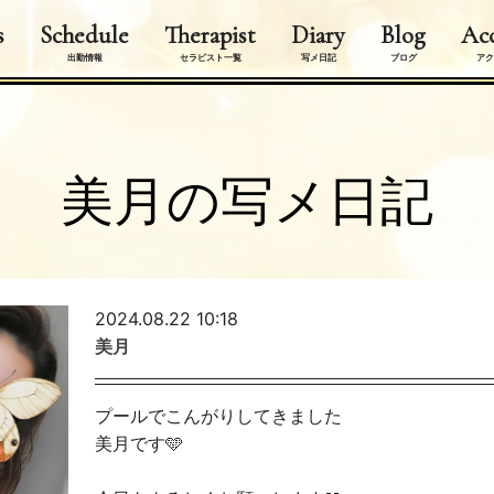
s
Schedule
Therapist
Diary
Blog
Acc
出勤情報
セラピスト一覧
写メ日記
ブログ
アク
美月の写メ日記
2024.08.22 10:18
美月
プールでこんがりしてきました
美月です🩵