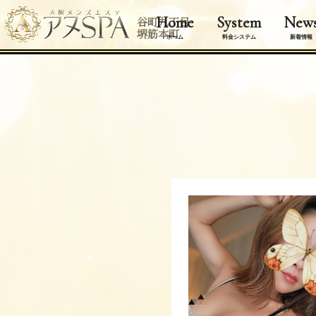
Home
System
New
谷町九丁目
堺筋本町
ホーム
料金システム
新着情報