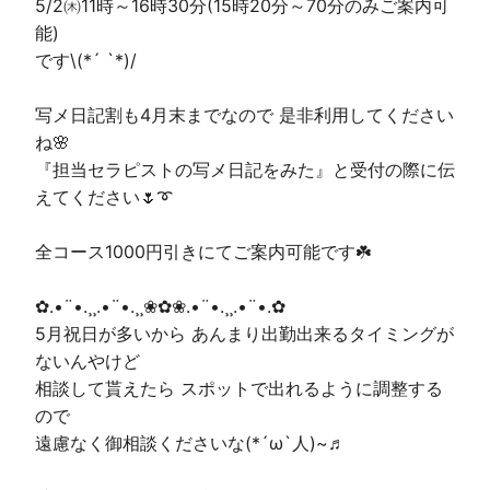
5/2㈭11時～16時30分(15時20分～70分のみご案内可
能)
です\(*´ `*)/
写メ日記割も4月末までなので 是非利用してください
ね🌸
『担当セラピストの写メ日記をみた』と受付の際に伝
えてください🌷➰
全コース1000円引きにてご案内可能です☘️
✿.•¨•.¸¸.•¨•.¸¸❀✿❀.•¨•.¸¸.•¨•.✿
5月祝日が多いから あんまり出勤出来るタイミングが
ないんやけど
相談して貰えたら スポットで出れるように調整する
ので
遠慮なく御相談くださいな(*´ω`人)~♬