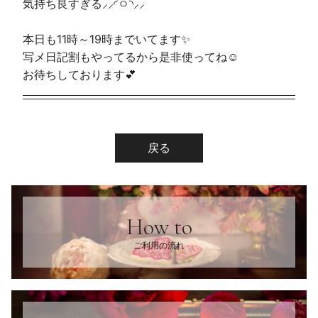
気持ち良すぎる⸝⸝◜ㅇ◝⸝⸝
本日も11時～19時までいてます✨️
写メ日記割もやってるから是非使ってね☺️
お待ちしております💕
戻る
How to
ご利用の流れ