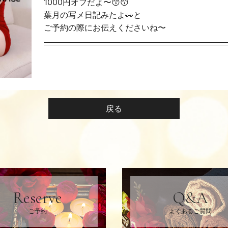
1000円オフだよ〜😙😙
葉月の写メ日記みたよ👀と
ご予約の際にお伝えくださいね〜
戻る
Reserve
Q&A
ご予約
よくあるご質問