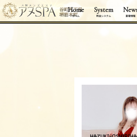
Home
System
New
谷町九丁目
堺筋本町
ホーム
料金システム
新着情報