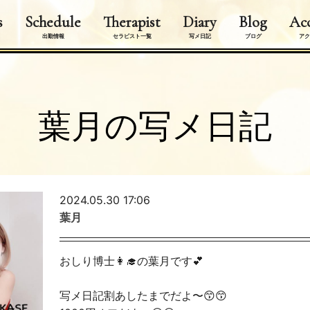
s
Schedule
Therapist
Diary
Blog
Acc
出勤情報
セラピスト一覧
写メ日記
ブログ
アク
葉月の写メ日記
2024.05.30 17:06
葉月
おしり博士👩‍🎓の葉月です💕
写メ日記割あしたまでだよ〜😙😙