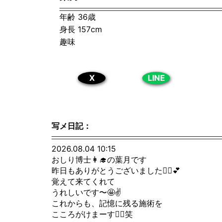
年齢 36歳
身長 157cm
趣味
X
LINE
写メ日記：
2026.08.04 10:15
おしり博士👩‍🎓の葉月です
昨日もありがとうございました🦹‍♀️💕
覚えて来てくれて
うれしいです〜🤩✌️
これからも、記憶に残る施術を
こころがけまーす🙋‍♀️笑