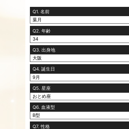
変態紳士さん🕺、トラ🐯ファン⚾️のみなさん
よろしくお願いしまーす🦹‍♀️💕
Q1. 名前
葉月
2026.07.31 09:39
おはよ〜ございます🙋‍♀️💕
Q2. 年齢
おしり博士👩‍🎓の葉月です
34
オールスター⚾️みなさん見ましたか〜？？👀
Q3. 出身地
選手たちがマイクをつけてプレーしてくれるか
大阪
いつもとちがって
面白かったです😆✌️
Q4. 誕生日
9月
今日は金曜日だけど
出勤するので
Q5. 星座
変態紳士さん🕺トラ🐯ファン⚾️のみなさんよろ
おとめ座
Q6. 血液型
B型
2026.07.30 08:51
Q7. 性格
おしり博士👩‍🎓の葉月です