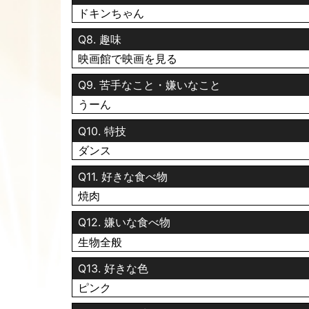
変態紳士さん🕺トラ🐯ファン⚾️のみなさん
ドキンちゃん
いつも写メ日記みてくれて
Q8. 趣味
ありがとうございます💕
映画館で映画を見る
先日、
Q9. 苦手なこと・嫌いなこと
おしり博士さんなんですよね〜？？
僕おしり自信あるんで〜（筋トレ🏋️で鍛えてる
うーん
って目をキラキラさせて言われました〜😆
Q10. 特技
そーじゃないんだけどな〜と思いながら
素晴らしい👍🍑
ダンス
と判定させてもらいました😆
Q11. 好きな食べ物
今日もがんばるぞぉ〜🦹‍♀️💕笑
焼肉
Q12. 嫌いな食べ物
2026.07.28 09:58
生物全般
おはようございます🦹‍♀️💕
Q13. 好きな色
おしり博士👩‍🎓の葉月です
ピンク
暑くて〜だんだん何を食べたいかわからなくなっ
でも、何かは食べたい〜😆