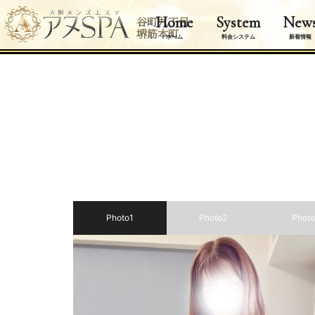
Home
System
New
谷町九丁目
堺筋本町
ホーム
料金システム
新着情報
Photo1
Photo2
Phot