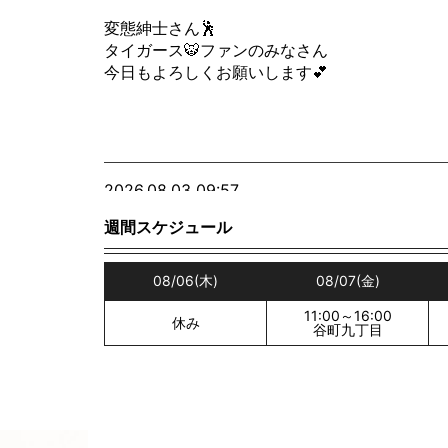
変態紳士さん🕺
タイガース🐯ファンのみなさん
今日もよろしくお願いします💕
2026.08.03 09:57
おしり博士👩‍🎓の葉月です💕
週間スケジュール
8月にはいって
さらに暑くなりましたね〜😭
08/06
(木)
08/07
(金)
11:00～16:00
葉月はmarvelもだいたい見てるので
休み
谷町九丁目
スパイダーマンみてきましたよ〜✌️
葉月的には、今までのトムホがやってるスパイ
いちばんよかったです🙋‍♀️
今週も