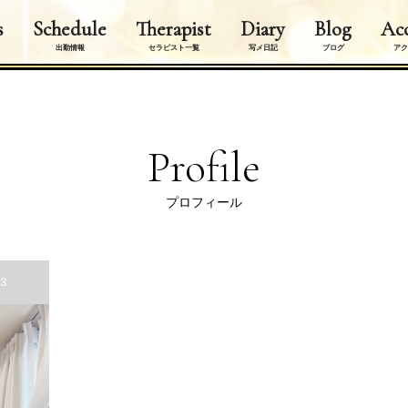
s
Schedule
Therapist
Diary
Blog
Acc
出勤情報
セラピスト一覧
写メ日記
ブログ
アク
Profile
プロフィール
o3