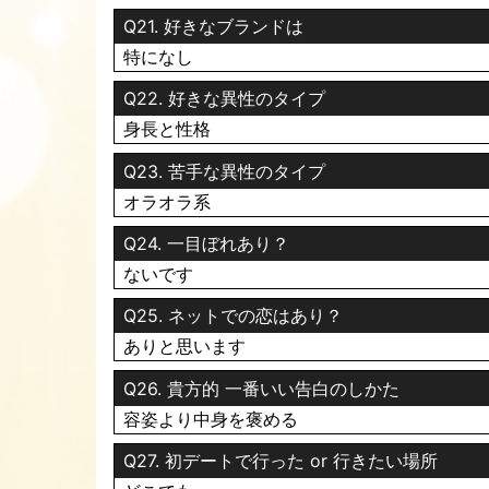
Q21. 好きなブランドは
変態紳士さん、トラ🐯ファン⚾️のみなさん、待ってま
特になし
Q22. 好きな異性のタイプ
2026.07.25 13:08
身長と性格
おしり博士👩‍🎓の葉月です
Q23. 苦手な異性のタイプ
変態紳士さん🕺
トラ🐯ファン⚾️のみなさんいつもありがとうござ
オラオラ系
Q24. 一目ぼれあり？
写メ日記みて、野球⚾️すきなん？？って言ってき
ないです
今日もよろしくお願いしまーす🦹‍♀️💕
Q25. ネットでの恋はあり？
ありと思います
Q26. 貴方的 一番いい告白のしかた
容姿より中身を褒める
Q27. 初デートで行った or 行きたい場所