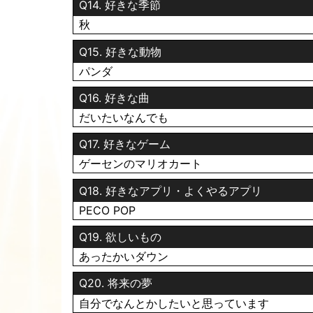
Q14. 好きな季節
今日も19時までいます✌️
秋
変態紳士さん🕺トラ🐯きちさん⚾️
Q15. 好きな動物
よろしくお願いします💕
パンダ
Q16. 好きな曲
だいたいなんでも
Q17. 好きなゲーム
2026.07.27 09:55
ゲーセンのマリオカート
おはよーございます😘💕
今週もよろしくお願いしまーす✌️
Q18. 好きなアプリ・よくやるアプリ
PECO POP
暑くて
出勤する前にメイクくずれて泣きそう😭笑
Q19. 欲しいもの
あったかいダウン
昨日、VIVANはじまりましたけど👀
みなさん観ました〜？？
Q20. 将来の夢
わたしは、ジャミーンとかブルーウォーカーとか
自分でなんとかしたいと思っています
でも、おもしろかったです