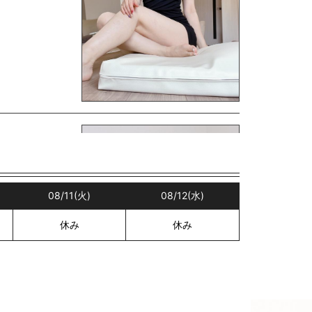
08/11
(火)
08/12
(水)
休み
休み