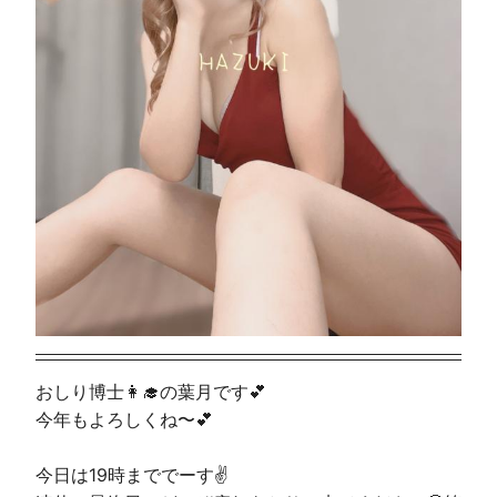
おしり博士👩‍🎓の葉月です💕
今年もよろしくね〜💕
今日は19時まででーす✌️