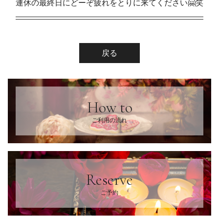
連休の最終日にどーぞ疲れをとりに来てください🤗笑
戻る
How to
ご利用の流れ
Reserve
ご予約