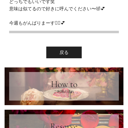
どっちでもいいです笑
意味は似てるので好きに呼んでください〜🤣💕
今週もがんばりまーす🦹‍♀️💕
戻る
How to
ご利用の流れ
Reserve