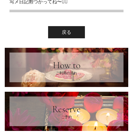
写メ日記🈹つかってね〜🙆‍♀️
戻る
How to
ご利用の流れ
Reserve
ご予約