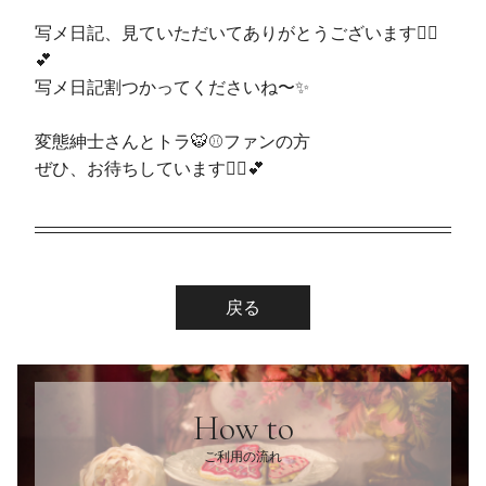
写メ日記、見ていただいてありがとうございます🙋‍♀️
💕
写メ日記割つかってくださいね〜✨
変態紳士さんとトラ🐯⚾️ファンの方
ぜひ、お待ちしています🦹‍♀️💕
戻る
How to
ご利用の流れ